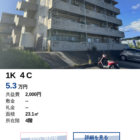
1K ４C
5.3
万円
共益費
2,000
円
敷金
--
礼金
--
面積
23.1㎡
所在階
4階
お問い合わせ
詳細を見る