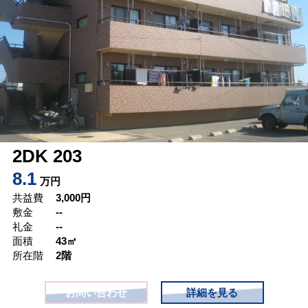
2DK 203
8.1
万円
共益費
3,000
円
敷金
--
礼金
--
面積
43㎡
所在階
2階
お問い合わせ
詳細を見る