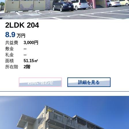
2LDK 204
8.9
万円
共益費
3,000
円
敷金
--
礼金
--
面積
51.15㎡
所在階
2階
お問い合わせ
詳細を見る