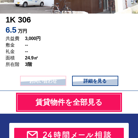
1K 306
6.5
万円
共益費
3,000
円
敷金
--
礼金
--
面積
24.9㎡
所在階
3階
お問い合わせ
詳細を見る
賃貸物件を全部見る