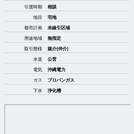
引渡時期
相談
地目
宅地
都市計画
未線引区域
用途地域
無指定
取引態様
媒介(仲介)
水道
公営
電気
沖縄電力
ガス
プロパンガス
下水
浄化槽