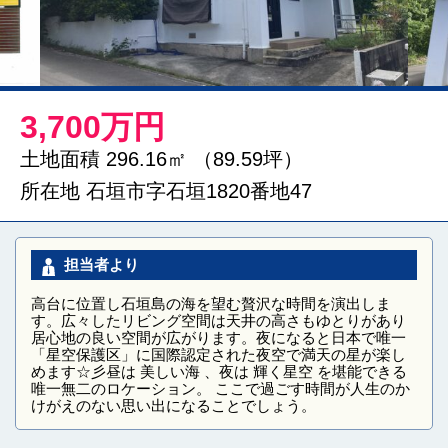
3,700万円
土地面積 296.16㎡ （89.59坪）
所在地 石垣市字石垣1820番地47
担当者より
高台に位置し石垣島の海を望む贅沢な時間を演出しま
す。広々したリビング空間は天井の高さもゆとりがあり
居心地の良い空間が広がります。夜になると日本で唯一
「星空保護区」に国際認定された夜空で満天の星が楽し
めます☆彡昼は 美しい海 、夜は 輝く星空 を堪能できる
唯一無二のロケーション。 ここで過ごす時間が人生のか
けがえのない思い出になることでしょう。