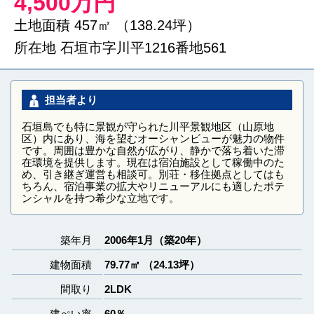
4,500万円
土地面積 457㎡ （138.24坪）
所在地 石垣市字川平1216番地561
担当者より
石垣島でも特に景観が守られた川平景観地区（山原地
区）内にあり、海を望むオーシャンビューが魅力の物件
です。周囲は豊かな自然が広がり、静かで落ち着いた滞
在環境を提供します。現在は宿泊施設として稼働中のた
め、引き継ぎ運営も相談可。別荘・移住拠点としてはも
ちろん、宿泊事業の拡大やリニューアルにも適したポテ
ンシャルを持つ希少な立地です。
築年月
2006年1月（築20年）
建物面積
79.77㎡ （24.13坪）
間取り
2LDK
建ぺい率
60％