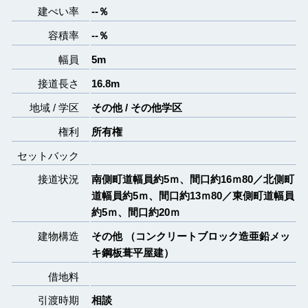
建ぺい率
--％
容積率
--％
幅員
5m
接道長さ
16.8m
地域 / 学区
その他 / その他学区
権利
所有権
セットバック
接道状況
南側町道幅員約5ｍ、間口約16ｍ80／北側町
道幅員約5ｍ、間口約13ｍ80／東側町道幅員
約5ｍ、間口約20ｍ
建物構造
その他 （コンクリートブロック造亜鉛メッ
キ鋼板葺平屋建）
借地料
引渡時期
相談