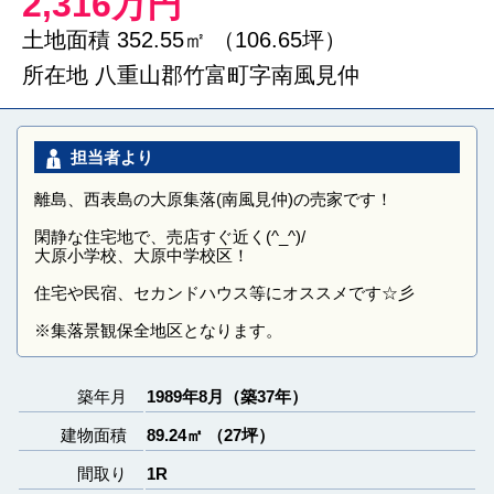
2,316万円
土地面積 352.55㎡ （106.65坪）
所在地 八重山郡竹富町字南風見仲
担当者より
離島、西表島の大原集落(南風見仲)の売家です！
閑静な住宅地で、売店すぐ近く(^_^)/
大原小学校、大原中学校区！
住宅や民宿、セカンドハウス等にオススメです☆彡
※集落景観保全地区となります。
築年月
1989年8月（築37年）
建物面積
89.24㎡ （27坪）
間取り
1R