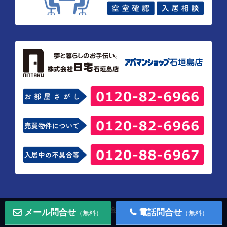
Copyright © 株式会社 日宅 石垣島店
メール問合せ
電話問合せ
（無料）
（無料）