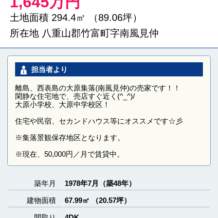
1,645万円
土地面積 294.4㎡ （89.06坪）
所在地 八重山郡竹富町字南風見仲
担当者より
離島、西表島の大原集落(南風見仲)の売家です！！
閑静な住宅地で、売店すぐ近く(^_^)/
大原小学校、大原中学校区！
住宅や民宿、セカンドハウス等にオススメです☆彡
※集落景観保存地区となります。
※現在、50,000円／月で賃貸中。
築年月
1978年7月（築48年）
建物面積
67.99㎡ （20.57坪）
間取り
4DK