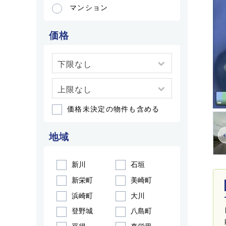
マンション
価格
価格未決定の物件も含める
地域
新川
石垣
新栄町
美崎町
浜崎町
大川
登野城
八島町