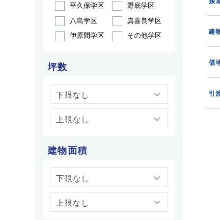
接
平久保学区
野底学区
八島学区
真喜良学区
建
伊原間学区
その他学区
借
坪数
引
建物面積