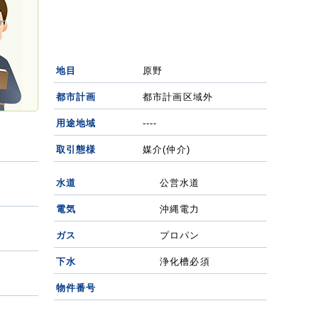
地目
原野
都市計画
都市計画区域外
用途地域
----
取引態様
媒介(仲介)
水道
公営水道
電気
沖縄電力
ガス
プロパン
下水
浄化槽必須
物件番号