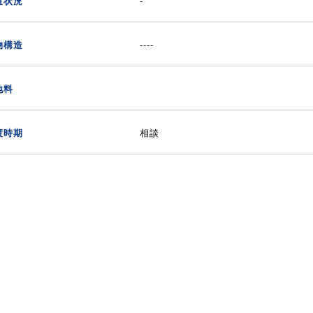
道状況
-
物構造
----
地料
渡時期
相談