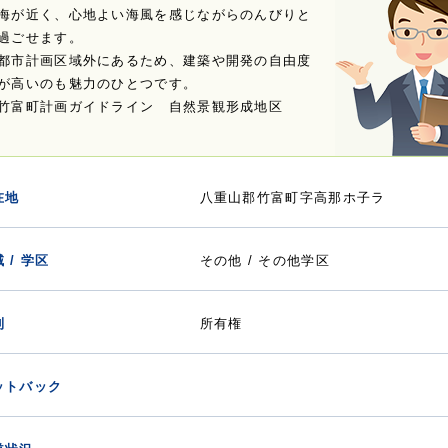
海が近く、心地よい海風を感じながらのんびりと
過ごせます。
都市計画区域外にあるため、建築や開発の自由度
が高いのも魅力のひとつです。
竹富町計画ガイドライン 自然景観形成地区
在地
八重山郡竹富町字高那ホ子ラ
 / 学区
その他 / その他学区
利
所有権
ットバック