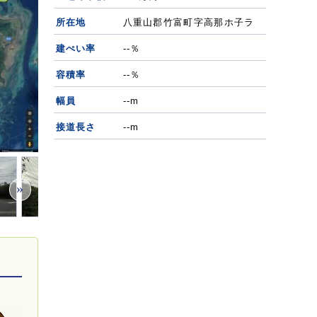
所在地
八重山郡竹富町字高那ホ子ラ
建ぺい率
--％
容積率
--％
幅員
--m
接道長さ
--m
»