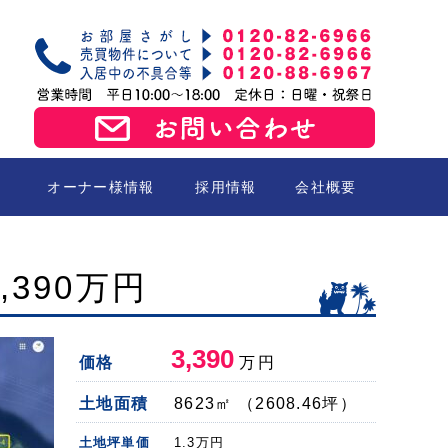
オーナー様情報
採用情報
会社概要
売買
,390万円
3,390
価格
万円
土地面積
8623㎡ （2608.46坪）
土地坪単価
1.3
万円