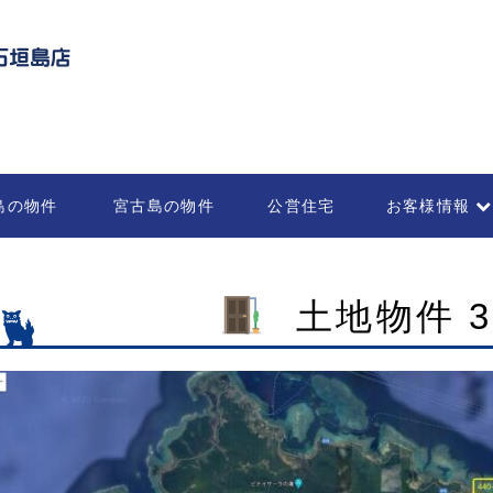
島の物件
宮古島の物件
公営住宅
お客様情報
不動産の管理・
部屋を借りる
各種お申込書
法人のお客様
土地物件 3