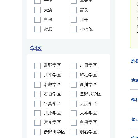
平得
真栄里
大浜
宮良
白保
川平
野底
その他
学区
所
富野学区
吉原学区
川平学区
崎枝学区
地域
名蔵学区
新川学区
石垣学区
登野城学区
権
平真学区
大浜学区
川原学区
大本学区
セ
宮良学区
白保学区
伊野田学区
明石学区