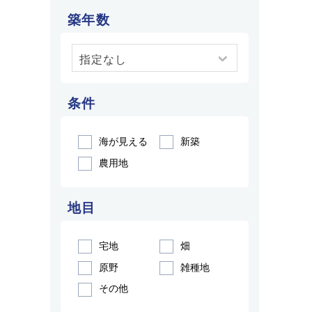
築年数
条件
海が見える
新築
農用地
地目
宅地
畑
原野
雑種地
その他