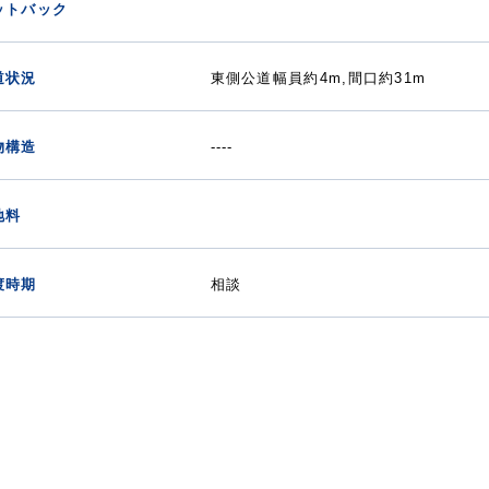
ットバック
道状況
東側公道幅員約4m,間口約31m
物構造
----
地料
渡時期
相談