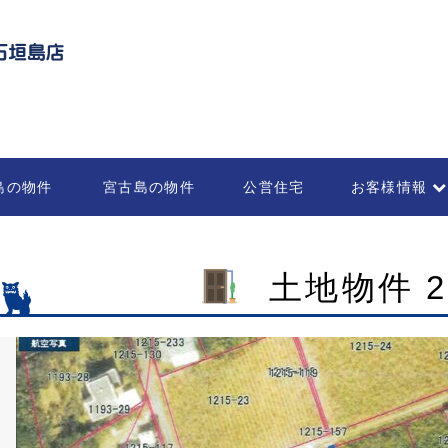
島の物件
宮古島の物件
公営住宅
お客様情報
不動産の管理・
部屋を借りる
各種お申込書
法人のお客様
土地物件 2