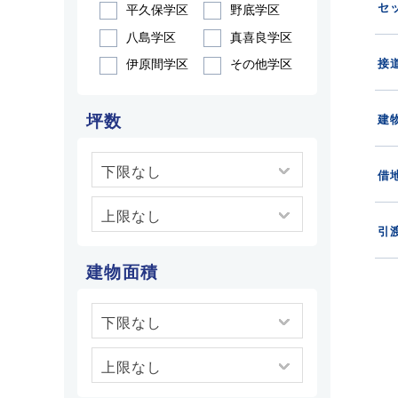
セ
平久保学区
野底学区
八島学区
真喜良学区
接
伊原間学区
その他学区
坪数
建
借
引
建物面積