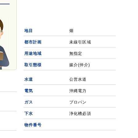
地目
畑
都市計画
未線引区域
用途地域
無指定
取引態様
媒介(仲介)
水道
公営水道
電気
沖縄電力
ガス
プロパン
下水
浄化槽必須
物件番号