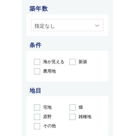
築年数
条件
海が見える
新築
農用地
地目
宅地
畑
原野
雑種地
その他