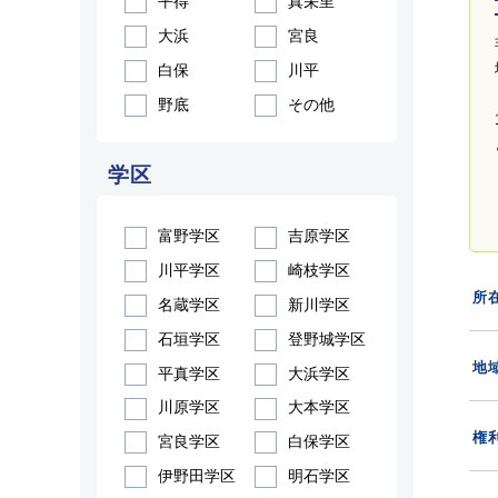
平得
真栄里
大浜
宮良
白保
川平
野底
その他
学区
富野学区
吉原学区
川平学区
崎枝学区
所
名蔵学区
新川学区
石垣学区
登野城学区
地域
平真学区
大浜学区
川原学区
大本学区
権
宮良学区
白保学区
伊野田学区
明石学区