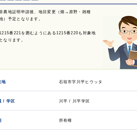
非農地証明申請後、地目変更（畑→原野・雑種
地）予定となります。
1215番221を囲むようにある1215番220も対象地
となります。
在地
石垣市字川平ヒウッタ
 / 学区
川平 / 川平学区
利
所有権