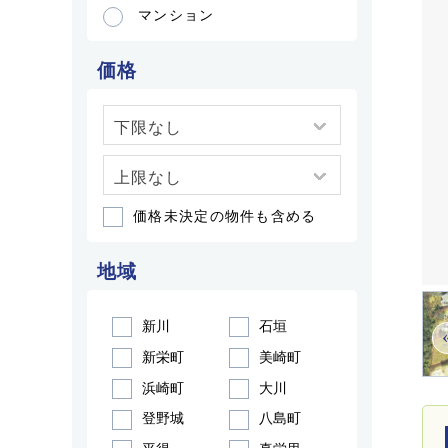
マンション
価格
価格未決定の物件も含める
地域
新川
石垣
新栄町
美崎町
浜崎町
大川
登野城
八島町