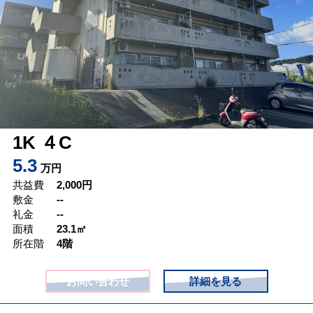
1K ４C
5.3
万円
共益費
2,000
円
敷金
--
礼金
--
面積
23.1㎡
所在階
4階
お問い合わせ
詳細を見る