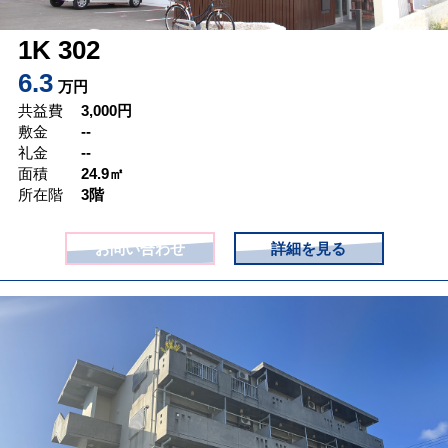
1K 302
6.3
万円
共益費
3,000
円
敷金
--
礼金
--
面積
24.9㎡
所在階
3階
お問い合わせ
詳細を見る