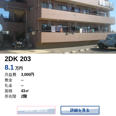
2DK 203
8.1
万円
共益費
3,000
円
敷金
--
礼金
--
面積
43㎡
所在階
2階
お問い合わせ
詳細を見る