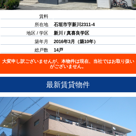
賃料
所在地
石垣市字新川2311-4
地区 / 学区
新川 / 真喜良学区
築年月
2016年3月（築10年）
総戸数
14戸
大変申し訳ございませんが、本物件は現在、当社ではお取り扱い
がございません。
最新賃貸物件