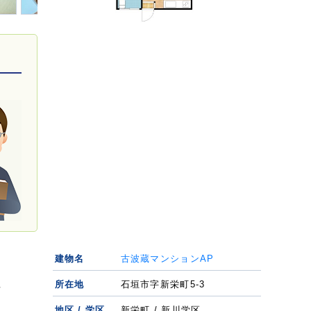
建物名
古波蔵マンションAP
所在地
石垣市字新栄町5-3
場
地区 / 学区
新栄町 / 新川学区