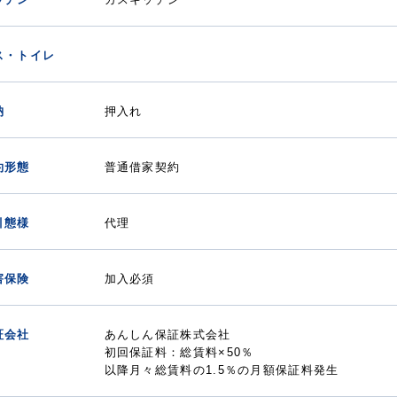
ス・トイレ
納
押入れ
約形態
普通借家契約
引態様
代理
害保険
加入必須
証会社
あんしん保証株式会社
初回保証料：総賃料×50％
以降月々総賃料の1.5％の月額保証料発生