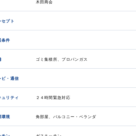
木田商会
ンセプト
居条件
備
ゴミ集積所、プロパンガス
レビ・通信
キュリティ
２４時間緊急対応
屋環境
角部屋、バルコニー・ベランダ
ッチン
ガスキッチン