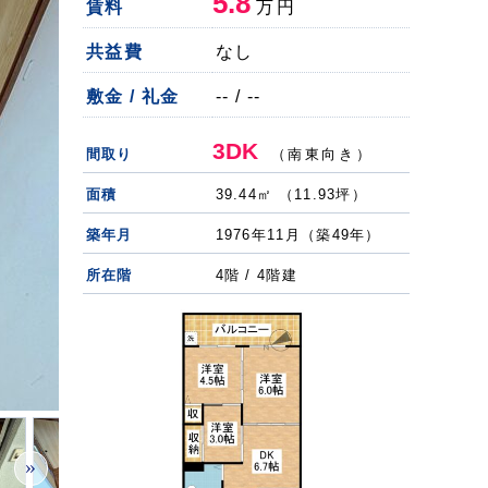
5.8
賃料
万円
共益費
なし
敷金 / 礼金
-- / --
3DK
間取り
（南東向き）
面積
39.44㎡ （11.93坪）
築年月
1976年11月（築49年）
所在階
4階 / 4階建
»