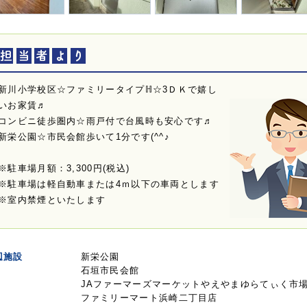
新川小学校区☆ファミリータイプℍ☆3ＤＫで嬉し
いお家賃♬
コンビニ徒歩圏内☆雨戸付で台風時も安心です♬
新栄公園☆市民会館歩いて1分です(^^♪
※駐車場月額：3,300円(税込)
※駐車場は軽自動車または4ｍ以下の車両とします
※室内禁煙といたします
辺施設
新栄公園
石垣市民会館
JAファーマーズマーケットやえやまゆらてぃく市
ファミリーマート浜崎二丁目店