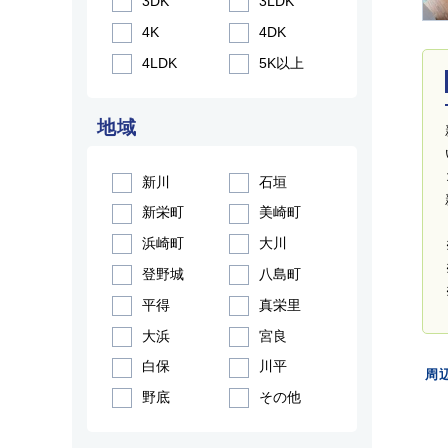
3DK
3LDK
4K
4DK
4LDK
5K以上
地域
新川
石垣
新栄町
美崎町
浜崎町
大川
登野城
八島町
平得
真栄里
大浜
宮良
白保
川平
周
野底
その他