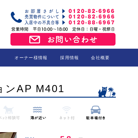
オーナー様情報
採用情報
会社概要
売買
AP M401