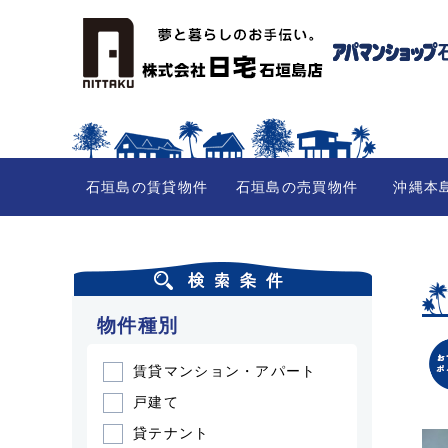
石垣島の賃貸物件
石垣島の売買物件
沖縄本
物件種別
海が近い
ネット込
駐車場付
賃貸マンション・アパート
戸建て
貸テナント