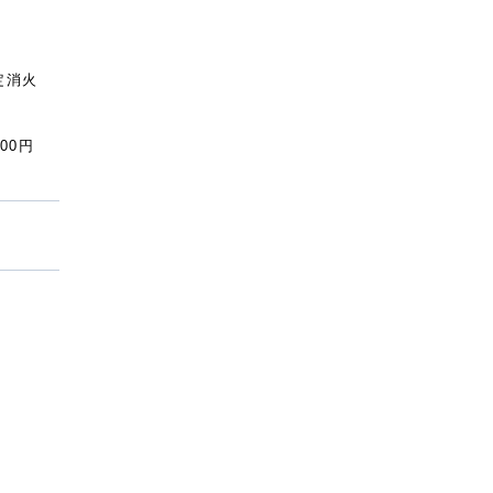
特定消火
）
00円