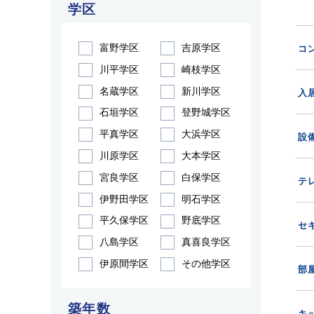
学区
富野学区
吉原学区
コ
川平学区
崎枝学区
名蔵学区
新川学区
入
石垣学区
登野城学区
平真学区
大浜学区
設
川原学区
大本学区
宮良学区
白保学区
テ
伊野田学区
明石学区
平久保学区
野底学区
セ
八島学区
真喜良学区
伊原間学区
その他学区
部
築年数
キ