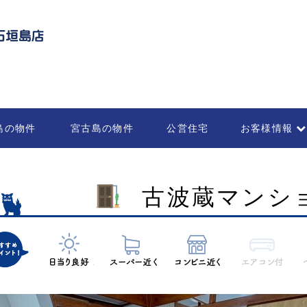
島の物件
宮古島の物件
公営住宅
お客様情報
不動産の管理・
部屋を借りる
各種お申込書
法人のお客様
古波蔵マンション