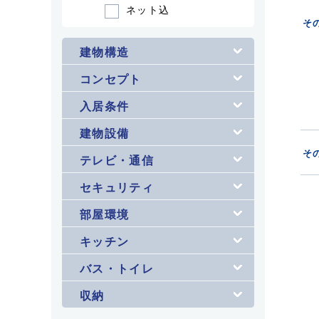
ネット込
そ
建物構造
コンセプト
入居条件
建物設備
そ
テレビ・通信
セキュリティ
部屋環境
キッチン
バス・トイレ
収納