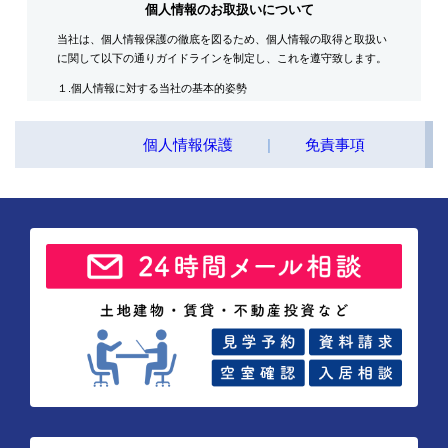
個人情報のお取扱いについて
当社は、個人情報保護の徹底を図るため、個人情報の取得と取扱い
に関して以下の通りガイドラインを制定し、これを遵守致します。
１.個人情報に対する当社の基本的姿勢
当社は、個人情報保護に関する法令と社会秩序を尊重・遵守し、役
員はじめ全ての従業員が取り扱う個人情報の重要性を認識するとと
個人情報保護
|
免責事項
もに適正な取扱いと保護に努めます。
２.当社が保有する個人情報
対象者
入居希望者・入居者・連帯保証人・入居者家族・同居人・不動産
の所有者その他権利者
取得情報内容
住所・氏名・性別・生年月日・年齢・職業（勤務先名称・住所・
電話番号・Ｅ-mailアドレス）・自宅電話番号・個人Ｅ-mail アド
レス等
その他の取得情報項目
個人情報が特定できる契約の種類、申込日、契約締結日、売買又
は賃料その他の価格・対価・付帯費用、取引における対象物件に
係る関連情報並びにその他付帯情報